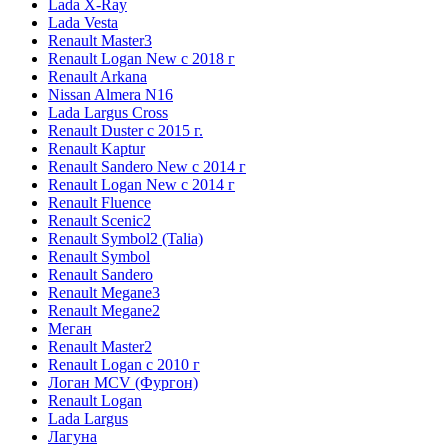
Lada X-Ray
Lada Vesta
Renault Master3
Renault Logan New с 2018 г
Renault Arkana
Nissan Almera N16
Lada Largus Cross
Renault Duster с 2015 г.
Renault Kaptur
Renault Sandero New с 2014 г
Renault Logan New с 2014 г
Renault Fluence
Renault Scenic2
Renault Symbol2 (Talia)
Renault Symbol
Renault Sandero
Renault Megane3
Renault Megane2
Меган
Renault Master2
Renault Logan c 2010 г
Логан МСV (Фургон)
Renault Logan
Lada Largus
Лагуна