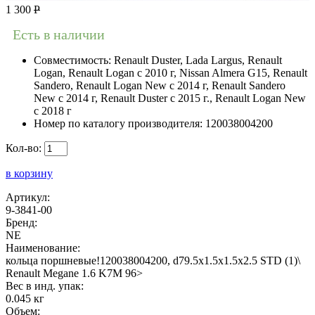
1 300
Р
Есть в наличии
Совместимость:
Renault Duster, Lada Largus, Renault
Logan, Renault Logan c 2010 г, Nissan Almera G15, Renault
Sandero, Renault Logan New с 2014 г, Renault Sandero
New с 2014 г, Renault Duster с 2015 г., Renault Logan New
с 2018 г
Номер по каталогу производителя:
120038004200
Кол-во:
в корзину
Артикул:
9-3841-00
Бренд:
NE
Наименование:
кольца поршневые!120038004200, d79.5x1.5x1.5x2.5 STD (1)\
Renault Megane 1.6 K7M 96>
Вес в инд. упак:
0.045 кг
Объем: