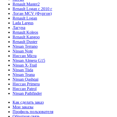
Renault Master2
Renault Logan c 2010 г
Логан МСV (Фургон)
Renault Logan
Lada Largus
Лагуна
Renault Koleos
Renault Kangoo
Renault Duster
Nissan Terrano
Nissan Note
Ниссан Micra
Nissan Almera G15
Nissan X-Trail
Nissan Tiida
Nissan Teana
Nissan Qashqai
Ниссан Primera
Ниссан Patrol
Nissan Pathfinder
Как сделать заказ
Мои заказы
Профиль пользователя
Обратная связь