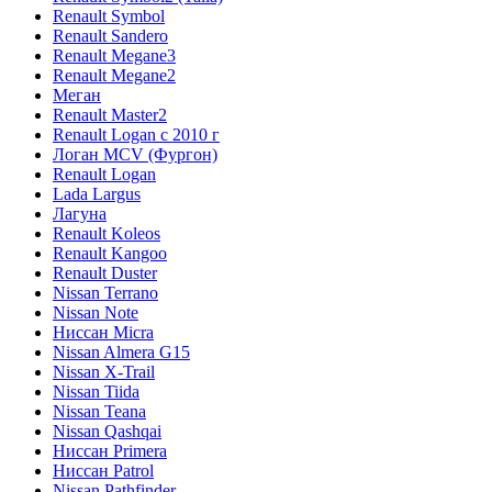
Renault Symbol
Renault Sandero
Renault Megane3
Renault Megane2
Меган
Renault Master2
Renault Logan c 2010 г
Логан МСV (Фургон)
Renault Logan
Lada Largus
Лагуна
Renault Koleos
Renault Kangoo
Renault Duster
Nissan Terrano
Nissan Note
Ниссан Micra
Nissan Almera G15
Nissan X-Trail
Nissan Tiida
Nissan Teana
Nissan Qashqai
Ниссан Primera
Ниссан Patrol
Nissan Pathfinder