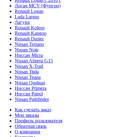
Renault Logan c 2010 г
Логан МСV (Фургон)
Renault Logan
Lada Largus
Лагуна
Renault Koleos
Renault Kangoo
Renault Duster
Nissan Terrano
Nissan Note
Ниссан Micra
Nissan Almera G15
Nissan X-Trail
Nissan Tiida
Nissan Teana
Nissan Qashqai
Ниссан Primera
Ниссан Patrol
Nissan Pathfinder
Как сделать заказ
Мои заказы
Профиль пользователя
Обратная связь
О компании