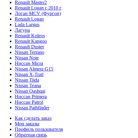
Renault Master2
Renault Logan c 2010 г
Логан МСV (Фургон)
Renault Logan
Lada Largus
Лагуна
Renault Koleos
Renault Kangoo
Renault Duster
Nissan Terrano
Nissan Note
Ниссан Micra
Nissan Almera G15
Nissan X-Trail
Nissan Tiida
Nissan Teana
Nissan Qashqai
Ниссан Primera
Ниссан Patrol
Nissan Pathfinder
Как сделать заказ
Мои заказы
Профиль пользователя
Обратная связь