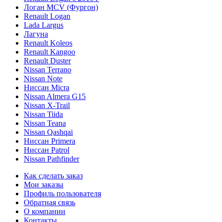
Логан МСV (Фургон)
Renault Logan
Lada Largus
Лагуна
Renault Koleos
Renault Kangoo
Renault Duster
Nissan Terrano
Nissan Note
Ниссан Micra
Nissan Almera G15
Nissan X-Trail
Nissan Tiida
Nissan Teana
Nissan Qashqai
Ниссан Primera
Ниссан Patrol
Nissan Pathfinder
Как сделать заказ
Мои заказы
Профиль пользователя
Обратная связь
О компании
Контакты