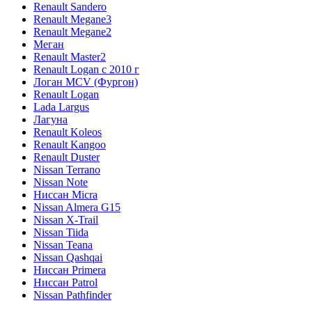
Renault Sandero
Renault Megane3
Renault Megane2
Меган
Renault Master2
Renault Logan c 2010 г
Логан МСV (Фургон)
Renault Logan
Lada Largus
Лагуна
Renault Koleos
Renault Kangoo
Renault Duster
Nissan Terrano
Nissan Note
Ниссан Micra
Nissan Almera G15
Nissan X-Trail
Nissan Tiida
Nissan Teana
Nissan Qashqai
Ниссан Primera
Ниссан Patrol
Nissan Pathfinder