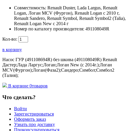
Совместимость:
Renault Duster, Lada Largus, Renault
Logan, Логан МСV (Фургон), Renault Logan c 2010 г,
Renault Sandero, Renault Symbol, Renault Symbol2 (Talia),
Renault Logan New с 2014 г
Номер по каталогу производителя:
491108049R
Кол-во:
в корзину
Насос ГУР (491108694R) без шкива (491108049R) Renault
Дастер;Лада Ларгус;Логан;Логан New (с 2014г.);Логан
МСV(Фургон);Логан(Фаза2);Сандеро;Симбол;Симбол2
(Талия);
В корзине
0
товаров
Что сделать?
Войти
Зарегистрироваться
Оформить заказ
Узнать про доставку
Проконсультироваться