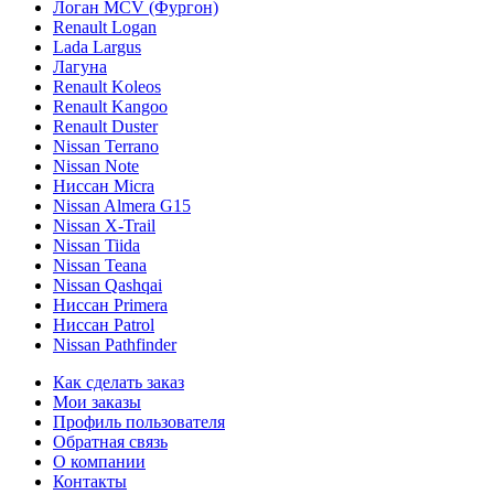
Логан МСV (Фургон)
Renault Logan
Lada Largus
Лагуна
Renault Koleos
Renault Kangoo
Renault Duster
Nissan Terrano
Nissan Note
Ниссан Micra
Nissan Almera G15
Nissan X-Trail
Nissan Tiida
Nissan Teana
Nissan Qashqai
Ниссан Primera
Ниссан Patrol
Nissan Pathfinder
Как сделать заказ
Мои заказы
Профиль пользователя
Обратная связь
О компании
Контакты