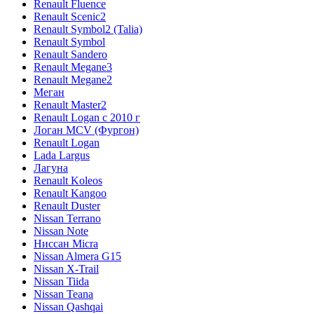
Renault Fluence
Renault Scenic2
Renault Symbol2 (Talia)
Renault Symbol
Renault Sandero
Renault Megane3
Renault Megane2
Меган
Renault Master2
Renault Logan c 2010 г
Логан МСV (Фургон)
Renault Logan
Lada Largus
Лагуна
Renault Koleos
Renault Kangoo
Renault Duster
Nissan Terrano
Nissan Note
Ниссан Micra
Nissan Almera G15
Nissan X-Trail
Nissan Tiida
Nissan Teana
Nissan Qashqai