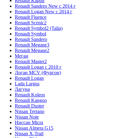
Renault Kaptur
Renault Sandero New с 2014 г
Renault Logan New с 2014 г
Renault Fluence
Renault Scenic2
Renault Symbol2 (Talia)
Renault Symbol
Renault Sandero
Renault Megane3
Renault Megane2
Меган
Renault Master2
Renault Logan c 2010 г
Логан МСV (Фургон)
Renault Logan
Lada Largus
Лагуна
Renault Koleos
Renault Kangoo
Renault Duster
Nissan Terrano
Nissan Note
Ниссан Micra
Nissan Almera G15
Nissan X-Trail