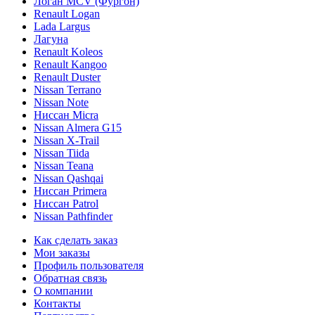
Логан МСV (Фургон)
Renault Logan
Lada Largus
Лагуна
Renault Koleos
Renault Kangoo
Renault Duster
Nissan Terrano
Nissan Note
Ниссан Micra
Nissan Almera G15
Nissan X-Trail
Nissan Tiida
Nissan Teana
Nissan Qashqai
Ниссан Primera
Ниссан Patrol
Nissan Pathfinder
Как сделать заказ
Мои заказы
Профиль пользователя
Обратная связь
О компании
Контакты