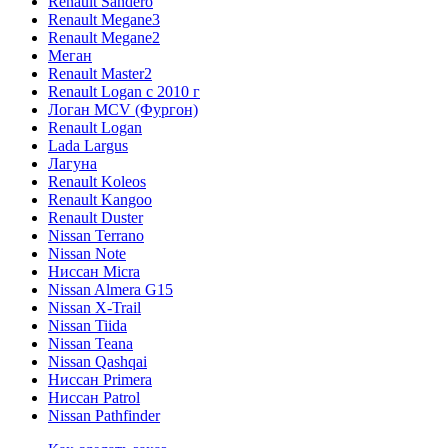
Renault Sandero
Renault Megane3
Renault Megane2
Меган
Renault Master2
Renault Logan c 2010 г
Логан МСV (Фургон)
Renault Logan
Lada Largus
Лагуна
Renault Koleos
Renault Kangoo
Renault Duster
Nissan Terrano
Nissan Note
Ниссан Micra
Nissan Almera G15
Nissan X-Trail
Nissan Tiida
Nissan Teana
Nissan Qashqai
Ниссан Primera
Ниссан Patrol
Nissan Pathfinder