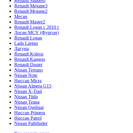
Renault Sandero
Renault Megane3
Renault Megane2
Меган
Renault Master2
Renault Logan c 2010 г
Логан МСV (Фургон)
Renault Logan
Lada Largus
Лагуна
Renault Koleos
Renault Kangoo
Renault Duster
Nissan Terrano
Nissan Note
Ниссан Micra
Nissan Almera G15
Nissan X-Trail
Nissan Tiida
Nissan Teana
Nissan Qashqai
Ниссан Primera
Ниссан Patrol
Nissan Pathfinder