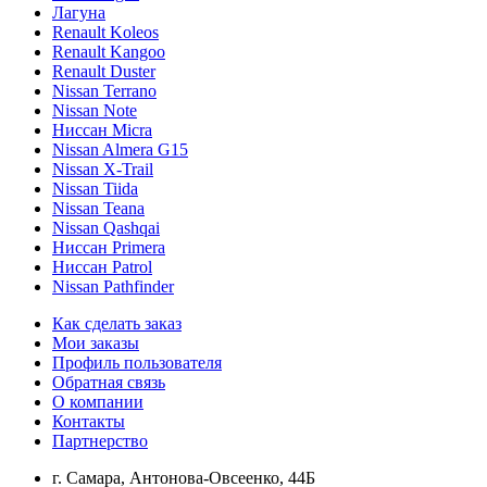
Лагуна
Renault Koleos
Renault Kangoo
Renault Duster
Nissan Terrano
Nissan Note
Ниссан Micra
Nissan Almera G15
Nissan X-Trail
Nissan Tiida
Nissan Teana
Nissan Qashqai
Ниссан Primera
Ниссан Patrol
Nissan Pathfinder
Как сделать заказ
Мои заказы
Профиль пользователя
Обратная связь
О компании
Контакты
Партнерство
г. Самара, Антонова-Овсеенко, 44Б