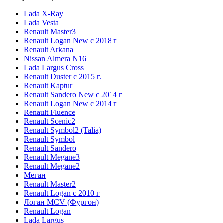
Lada X-Ray
Lada Vesta
Renault Master3
Renault Logan New с 2018 г
Renault Arkana
Nissan Almera N16
Lada Largus Cross
Renault Duster с 2015 г.
Renault Kaptur
Renault Sandero New с 2014 г
Renault Logan New с 2014 г
Renault Fluence
Renault Scenic2
Renault Symbol2 (Talia)
Renault Symbol
Renault Sandero
Renault Megane3
Renault Megane2
Меган
Renault Master2
Renault Logan c 2010 г
Логан МСV (Фургон)
Renault Logan
Lada Largus