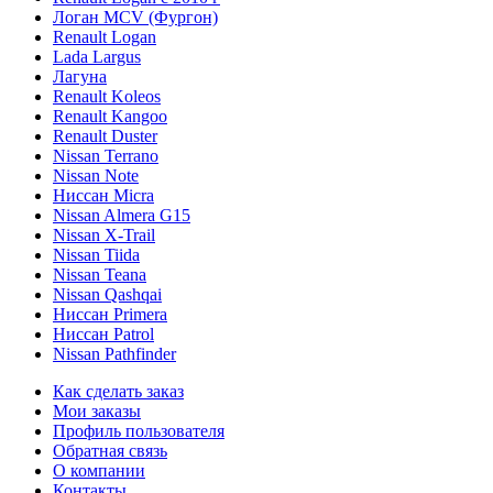
Логан МСV (Фургон)
Renault Logan
Lada Largus
Лагуна
Renault Koleos
Renault Kangoo
Renault Duster
Nissan Terrano
Nissan Note
Ниссан Micra
Nissan Almera G15
Nissan X-Trail
Nissan Tiida
Nissan Teana
Nissan Qashqai
Ниссан Primera
Ниссан Patrol
Nissan Pathfinder
Как сделать заказ
Мои заказы
Профиль пользователя
Обратная связь
О компании
Контакты