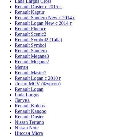
Lada Largus Cross
Renault Duster с 2015 г.
Renault Kaptur
Renault Sandero New с 2014 г
Renault Logan New с 2014 г
Renault Fluence
Renault Scenic2
Renault Symbol2 (Talia)
Renault Symbol
Renault Sandero
Renault Megane3
Renault Megane2
Меган
Renault Master2
Renault Logan c 2010 г
Логан МСV (Фургон)
Renault Logan
Lada Largus
Лагуна
Renault Koleos
Renault Kangoo
Renault Duster
Nissan Terrano
Nissan Note
Ниссан Micra