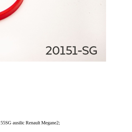
5SG ausilic Renault Megane2;