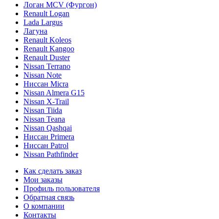
Логан МСV (Фургон)
Renault Logan
Lada Largus
Лагуна
Renault Koleos
Renault Kangoo
Renault Duster
Nissan Terrano
Nissan Note
Ниссан Micra
Nissan Almera G15
Nissan X-Trail
Nissan Tiida
Nissan Teana
Nissan Qashqai
Ниссан Primera
Ниссан Patrol
Nissan Pathfinder
Как сделать заказ
Мои заказы
Профиль пользователя
Обратная связь
О компании
Контакты