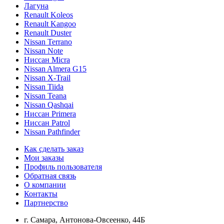
Лагуна
Renault Koleos
Renault Kangoo
Renault Duster
Nissan Terrano
Nissan Note
Ниссан Micra
Nissan Almera G15
Nissan X-Trail
Nissan Tiida
Nissan Teana
Nissan Qashqai
Ниссан Primera
Ниссан Patrol
Nissan Pathfinder
Как сделать заказ
Мои заказы
Профиль пользователя
Обратная связь
О компании
Контакты
Партнерство
г. Самара, Антонова-Овсеенко, 44Б