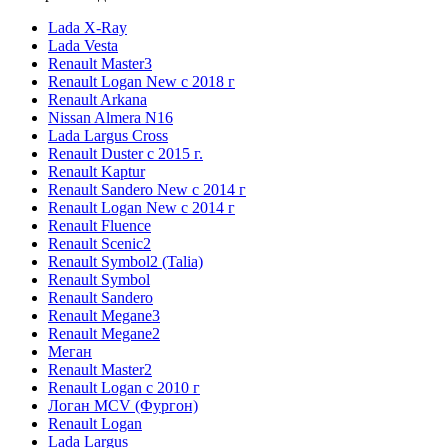
Lada X-Ray
Lada Vesta
Renault Master3
Renault Logan New с 2018 г
Renault Arkana
Nissan Almera N16
Lada Largus Cross
Renault Duster с 2015 г.
Renault Kaptur
Renault Sandero New с 2014 г
Renault Logan New с 2014 г
Renault Fluence
Renault Scenic2
Renault Symbol2 (Talia)
Renault Symbol
Renault Sandero
Renault Megane3
Renault Megane2
Меган
Renault Master2
Renault Logan c 2010 г
Логан МСV (Фургон)
Renault Logan
Lada Largus