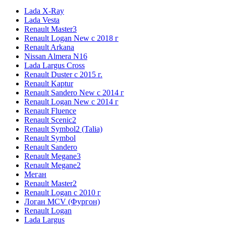
Lada X-Ray
Lada Vesta
Renault Master3
Renault Logan New с 2018 г
Renault Arkana
Nissan Almera N16
Lada Largus Cross
Renault Duster с 2015 г.
Renault Kaptur
Renault Sandero New с 2014 г
Renault Logan New с 2014 г
Renault Fluence
Renault Scenic2
Renault Symbol2 (Talia)
Renault Symbol
Renault Sandero
Renault Megane3
Renault Megane2
Меган
Renault Master2
Renault Logan c 2010 г
Логан МСV (Фургон)
Renault Logan
Lada Largus