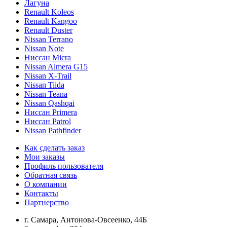
Лагуна
Renault Koleos
Renault Kangoo
Renault Duster
Nissan Terrano
Nissan Note
Ниссан Micra
Nissan Almera G15
Nissan X-Trail
Nissan Tiida
Nissan Teana
Nissan Qashqai
Ниссан Primera
Ниссан Patrol
Nissan Pathfinder
Как сделать заказ
Мои заказы
Профиль пользователя
Обратная связь
О компании
Контакты
Партнерство
г. Самара, Антонова-Овсеенко, 44Б