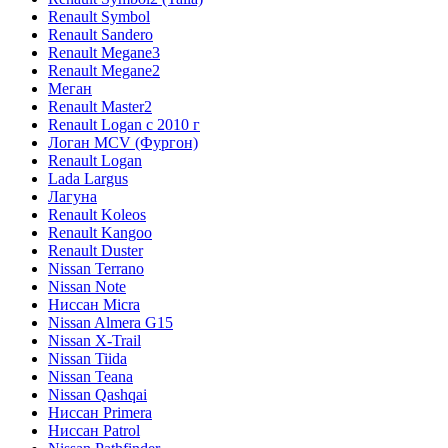
Renault Symbol
Renault Sandero
Renault Megane3
Renault Megane2
Меган
Renault Master2
Renault Logan c 2010 г
Логан МСV (Фургон)
Renault Logan
Lada Largus
Лагуна
Renault Koleos
Renault Kangoo
Renault Duster
Nissan Terrano
Nissan Note
Ниссан Micra
Nissan Almera G15
Nissan X-Trail
Nissan Tiida
Nissan Teana
Nissan Qashqai
Ниссан Primera
Ниссан Patrol