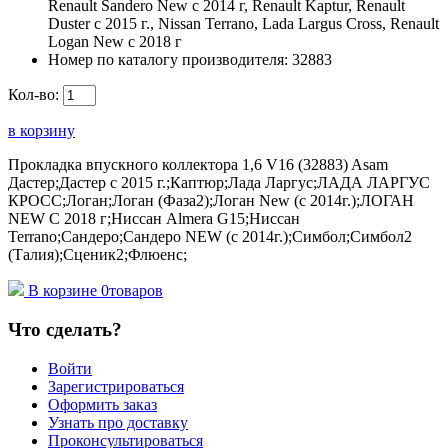
Renault Sandero New с 2014 г, Renault Kaptur, Renault
Duster с 2015 г., Nissan Terrano, Lada Largus Cross, Renault
Logan New с 2018 г
Номер по каталогу производителя:
32883
Кол-во:
в корзину
Прокладка впускного коллектора 1,6 V16 (32883) Asam
Дастер;Дастер с 2015 г.;Каптюр;Лада Ларгус;ЛАДА ЛАРГУС
КРОСС;Логан;Логан (Фаза2);Логан New (с 2014г.);ЛОГАН
NEW С 2018 г;Ниссан Almera G15;Ниссан
Terrano;Сандеро;Сандеро NEW (с 2014г.);Симбол;Симбол2
(Талия);Сценик2;Флюенс;
В корзине
0
товаров
Что сделать?
Войти
Зарегистрироваться
Оформить заказ
Узнать про доставку
Проконсультироваться