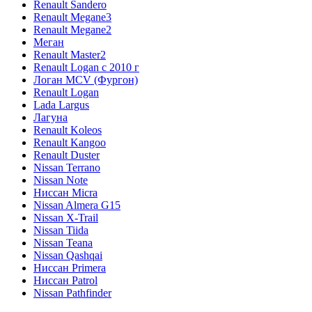
Renault Sandero
Renault Megane3
Renault Megane2
Меган
Renault Master2
Renault Logan c 2010 г
Логан МСV (Фургон)
Renault Logan
Lada Largus
Лагуна
Renault Koleos
Renault Kangoo
Renault Duster
Nissan Terrano
Nissan Note
Ниссан Micra
Nissan Almera G15
Nissan X-Trail
Nissan Tiida
Nissan Teana
Nissan Qashqai
Ниссан Primera
Ниссан Patrol
Nissan Pathfinder