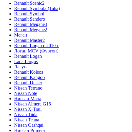
Renault Scenic2
Renault Symbol2 (Talia)
Renault Symbol
Renault Sandero
Renault Megane3
Renault Megane2
Меган
Renault Master2
Renault Logan c 2010 г
Логан МСV (Фургон)
Renault Logan
Lada Largus
Лагуна
Renault Koleos
Renault Kangoo
Renault Duster
Nissan Terrano
Nissan Note
Ниссан Micra
Nissan Almera G15
Nissan X-Trail
Nissan Tiida
Nissan Teana
Nissan Qashqai
Ниссан Primera