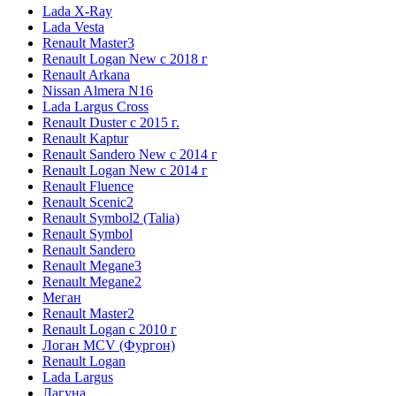
Lada X-Ray
Lada Vesta
Renault Master3
Renault Logan New с 2018 г
Renault Arkana
Nissan Almera N16
Lada Largus Cross
Renault Duster с 2015 г.
Renault Kaptur
Renault Sandero New с 2014 г
Renault Logan New с 2014 г
Renault Fluence
Renault Scenic2
Renault Symbol2 (Talia)
Renault Symbol
Renault Sandero
Renault Megane3
Renault Megane2
Меган
Renault Master2
Renault Logan c 2010 г
Логан МСV (Фургон)
Renault Logan
Lada Largus
Лагуна