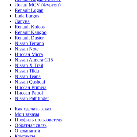
Логан МСV (Фургон)
Renault Logan
Lada Largus
Лагуна
Renault Koleos
Renault Kangoo
Renault Duster
Nissan Terrano
Nissan Note
Ниссан Micra
Nissan Almera G15
Nissan X-Trail
Nissan Tiida
Nissan Teana
Nissan Qashqai
Ниссан Primera
Ниссан Patrol
Nissan Pathfinder
Как сделать заказ
Мои заказы
Профиль пользователя
Обратная связь
О компании
Контакты