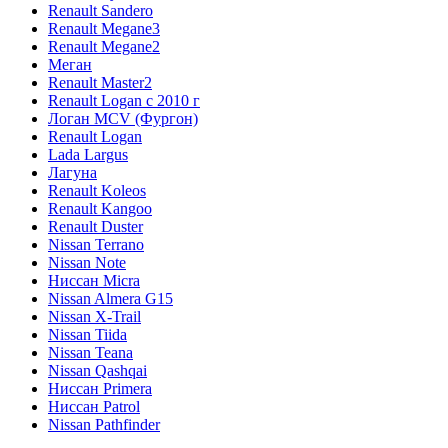
Renault Sandero
Renault Megane3
Renault Megane2
Меган
Renault Master2
Renault Logan c 2010 г
Логан МСV (Фургон)
Renault Logan
Lada Largus
Лагуна
Renault Koleos
Renault Kangoo
Renault Duster
Nissan Terrano
Nissan Note
Ниссан Micra
Nissan Almera G15
Nissan X-Trail
Nissan Tiida
Nissan Teana
Nissan Qashqai
Ниссан Primera
Ниссан Patrol
Nissan Pathfinder