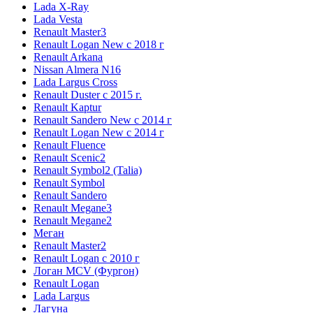
Lada X-Ray
Lada Vesta
Renault Master3
Renault Logan New с 2018 г
Renault Arkana
Nissan Almera N16
Lada Largus Cross
Renault Duster с 2015 г.
Renault Kaptur
Renault Sandero New с 2014 г
Renault Logan New с 2014 г
Renault Fluence
Renault Scenic2
Renault Symbol2 (Talia)
Renault Symbol
Renault Sandero
Renault Megane3
Renault Megane2
Меган
Renault Master2
Renault Logan c 2010 г
Логан МСV (Фургон)
Renault Logan
Lada Largus
Лагуна