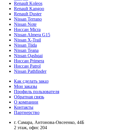
Renault Koleos
Renault Kangoo
Renault Duster
Nissan Terrano
Nissan Note
Ниссан Micra
Nissan Almera G15
Nissan X-Trail
Nissan Tiida
Nissan Teana
Nissan Qashqai
Ниссан Primera
Ниссан Patrol
Nissan Pathfinder
Как сделать заказ
Мои заказы
Профиль пользователя
Обратная связь
О компании
Контакты
Партнерство
г. Самара, Антонова-Овсеенко, 44Б
2 этаж, офис 204