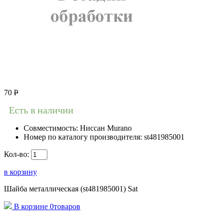
70
Р
Есть в наличии
Совместимость:
Ниссан Murano
Номер по каталогу производителя:
st481985001
Кол-во:
в корзину
Шайба металлическая (st481985001) Sat
В корзине
0
товаров