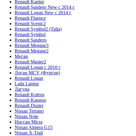
Renault Kaptur
Renault Sandero New с 2014 г
Renault Logan New с 2014 г
Renault Fluence
Renault Scenic2
Renault Symbol2 (Talia)
Renault Symbol
Renault Sandero
Renault Megane3
Renault Megane2
Меган
Renault Master2
Renault Logan c 2010 г
Логан МСV (Фургон)
Renault Logan
Lada Largus
Лагуна
Renault Koleos
Renault Kangoo
Renault Duster
Nissan Terrano
Nissan Note
Ниссан Micra
Nissan Almera G15
Nissan X-Trail