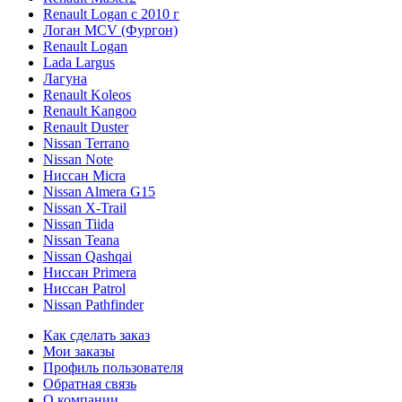
Renault Logan c 2010 г
Логан МСV (Фургон)
Renault Logan
Lada Largus
Лагуна
Renault Koleos
Renault Kangoo
Renault Duster
Nissan Terrano
Nissan Note
Ниссан Micra
Nissan Almera G15
Nissan X-Trail
Nissan Tiida
Nissan Teana
Nissan Qashqai
Ниссан Primera
Ниссан Patrol
Nissan Pathfinder
Как сделать заказ
Мои заказы
Профиль пользователя
Обратная связь
О компании