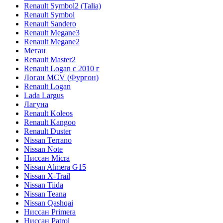
Renault Symbol2 (Talia)
Renault Symbol
Renault Sandero
Renault Megane3
Renault Megane2
Меган
Renault Master2
Renault Logan c 2010 г
Логан МСV (Фургон)
Renault Logan
Lada Largus
Лагуна
Renault Koleos
Renault Kangoo
Renault Duster
Nissan Terrano
Nissan Note
Ниссан Micra
Nissan Almera G15
Nissan X-Trail
Nissan Tiida
Nissan Teana
Nissan Qashqai
Ниссан Primera
Ниссан Patrol