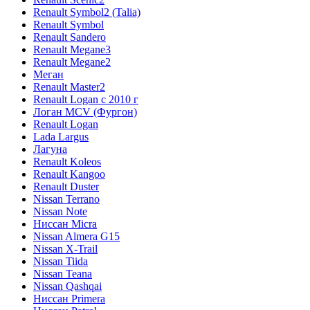
Renault Symbol2 (Talia)
Renault Symbol
Renault Sandero
Renault Megane3
Renault Megane2
Меган
Renault Master2
Renault Logan c 2010 г
Логан МСV (Фургон)
Renault Logan
Lada Largus
Лагуна
Renault Koleos
Renault Kangoo
Renault Duster
Nissan Terrano
Nissan Note
Ниссан Micra
Nissan Almera G15
Nissan X-Trail
Nissan Tiida
Nissan Teana
Nissan Qashqai
Ниссан Primera