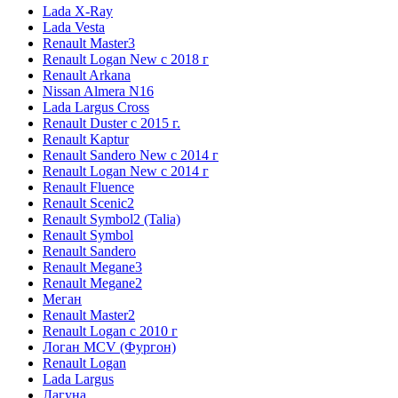
Lada X-Ray
Lada Vesta
Renault Master3
Renault Logan New с 2018 г
Renault Arkana
Nissan Almera N16
Lada Largus Cross
Renault Duster с 2015 г.
Renault Kaptur
Renault Sandero New с 2014 г
Renault Logan New с 2014 г
Renault Fluence
Renault Scenic2
Renault Symbol2 (Talia)
Renault Symbol
Renault Sandero
Renault Megane3
Renault Megane2
Меган
Renault Master2
Renault Logan c 2010 г
Логан МСV (Фургон)
Renault Logan
Lada Largus
Лагуна