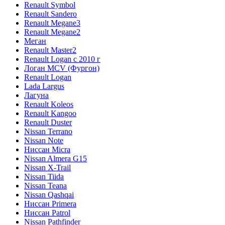
Renault Symbol
Renault Sandero
Renault Megane3
Renault Megane2
Меган
Renault Master2
Renault Logan c 2010 г
Логан МСV (Фургон)
Renault Logan
Lada Largus
Лагуна
Renault Koleos
Renault Kangoo
Renault Duster
Nissan Terrano
Nissan Note
Ниссан Micra
Nissan Almera G15
Nissan X-Trail
Nissan Tiida
Nissan Teana
Nissan Qashqai
Ниссан Primera
Ниссан Patrol
Nissan Pathfinder