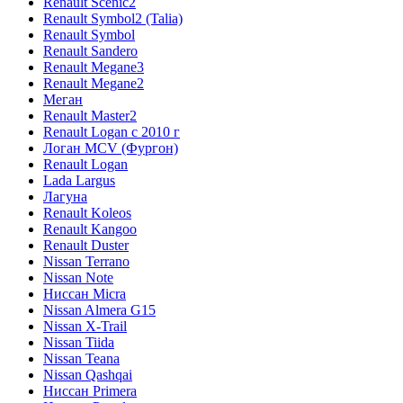
Renault Scenic2
Renault Symbol2 (Talia)
Renault Symbol
Renault Sandero
Renault Megane3
Renault Megane2
Меган
Renault Master2
Renault Logan c 2010 г
Логан МСV (Фургон)
Renault Logan
Lada Largus
Лагуна
Renault Koleos
Renault Kangoo
Renault Duster
Nissan Terrano
Nissan Note
Ниссан Micra
Nissan Almera G15
Nissan X-Trail
Nissan Tiida
Nissan Teana
Nissan Qashqai
Ниссан Primera