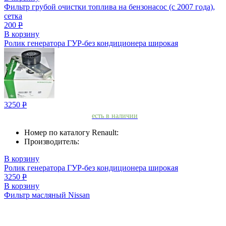
Фильтр грубой очистки топлива на бензонасос (с 2007 года),
сетка
200
Р
В корзину
Ролик генератора ГУР-без кондиционера широкая
3250
Р
есть в наличии
Номер по каталогу Renault:
Производитель:
В корзину
Ролик генератора ГУР-без кондиционера широкая
3250
Р
В корзину
Фильтр масляный Nissan