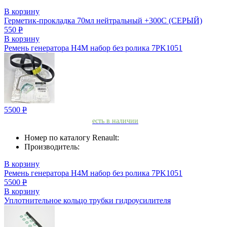
В корзину
Герметик-прокладкa 70мл нейтральный +300С (СЕРЫЙ)
550
Р
В корзину
Ремень генератора H4M набор без ролика 7PK1051
5500
Р
есть в наличии
Номер по каталогу Renault:
Производитель:
В корзину
Ремень генератора H4M набор без ролика 7PK1051
5500
Р
В корзину
Уплотнительное кольцо трубки гидроусилителя