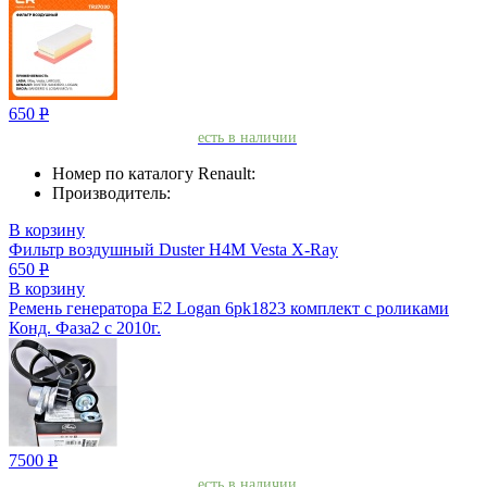
650
Р
есть в наличии
Номер по каталогу Renault:
Производитель:
В корзину
Фильтр воздушный Duster H4M Vesta X-Ray
650
Р
В корзину
Ремень генератора Е2 Logan 6pk1823 комплект с роликами
Конд. Фаза2 с 2010г.
7500
Р
есть в наличии