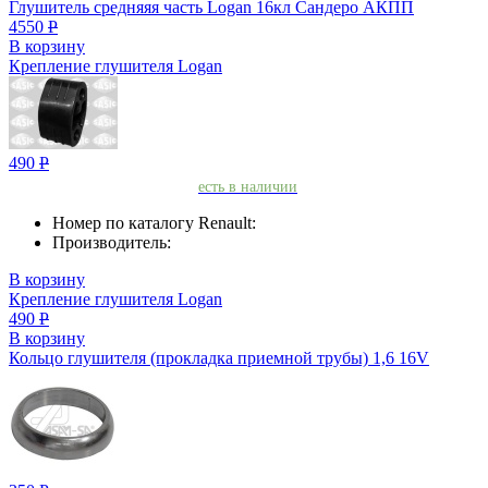
Глушитель средняяя часть Logan 16кл Сандеро АКПП
4550
Р
В корзину
Крепление глушителя Logan
490
Р
есть в наличии
Номер по каталогу Renault:
Производитель:
В корзину
Крепление глушителя Logan
490
Р
В корзину
Кольцо глушителя (прокладка приемной трубы) 1,6 16V